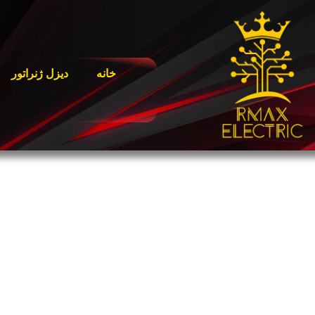
خانه
دیزل ژنراتور