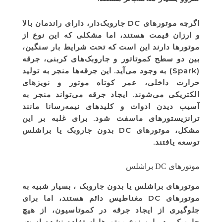
اگرچه موتورهای DC جاروبک‌دار، دارای راندمان بالا
و ارزان قیمت هستند، اما مشکلی که این نوع از
موتورها دارند این است که تحت شرایط بار سنگین،
بین دو سطح کموتاتور و جاروبک‌های کربنی، جرقه
(Spark) به وجود می‌آید. این جرقه‌ها منجر به تولید
حرارت داخلی، عمر کوتاه موتور و نویز‌های
الکتریکی می‌شوند. ایجاد جرقه می‌تواند منجر به
آسیب دیدن ادوات و کلیدهای نیمه‌رسانا مانند
ترانزیستورهای ماسفت شود. برای غلبه بر این
مشکل، موتورهای DC بدون جاروبک یا براشلس
توسعه یافتند.
موتورهای DC براشلس
موتورهای براشلس یا بدون جاروبک ، بسیار شبیه به
موتورهای DC مغناطیس دائم هستند، اما برای
جلوگیری از ایجاد جرقه‌ در کموتاسیون، از هیچ
جاروبکی در این نوع موتورها استفاده نشده است.