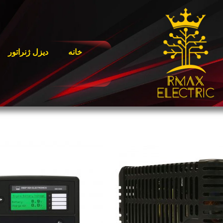
خانه
دیزل ژنراتور