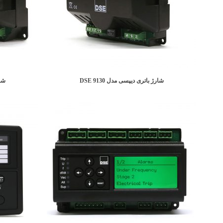
شارژ باتری دیپسی مدل DSE 9130
شار