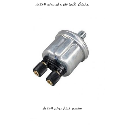
نمایشگر (گیج) عقربه ای روغن 0-25 بار
سنسور فشار روغن 0-25 بار