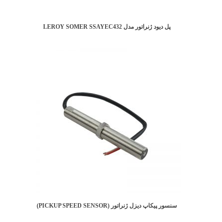
پل دیود ژنراتور مدل LEROY SOMER SSAYEC432
سنسور پیکاپ دیزل ژنراتور (PICKUP SPEED SENSOR)