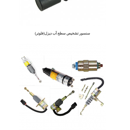
سنسور تشخیص سطح آب دیزل(فلوتر)