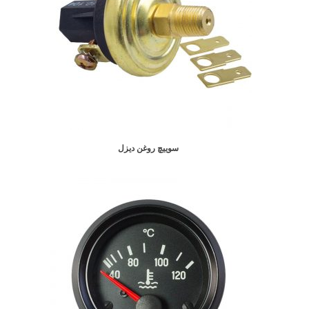
سوییچ روغن دیزل