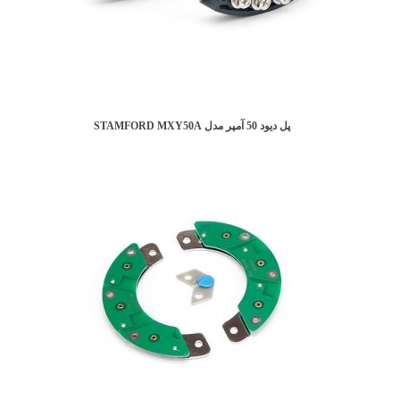
پل دیود 50 آمپر مدل STAMFORD MXY50A