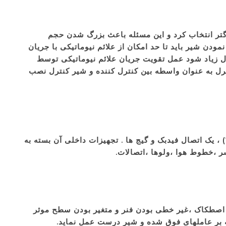
زرگتر انتخاب کرد و این مسئله باعث بزرگ شدن حجم
دن شیر باید تا حد امکان از علائم نیوماتیکی با جریان
ل زیاد شود عمل تقویت جریان علائم نیوماتیکی توسط
ترل به عنوان واسطه بین کنترل کننده و شیر کنترل نصب
اتصال ورودی هوا برای سیگنال کنترلی (Instrument) ، ورودی هوا تغذیه (Supply) ،خروجی هوا ،اتصال تخلیه هوا (Vent) ، یک اتصال فیدبک و گیج ها . تجهیزات داخلی آن بسته به
سر ،خطوط هوا ،ولوها ،اتصالات.
اصطکاک ،غیر خطی بودن فنر و متغیر بودن سطح موثر
ه بر عاملهای فوق شده و شیر درست عمل نماید.