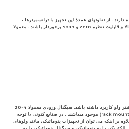
رند . از تفاوتهای عمدۀ این تجهیز با ترانسمیترها ،
کاربرد این تجهیز در تبدیل سیگنالهای فشاری که معمولا در محدودۀ 3 تا 15 psi هستند میباشد .این مبدلها بایستی از دقت بالا و قابلیت تنظیم zero و span برخوردار باشند . معمولا
I/P ترانسدیوسر یا مبدل I to P سیگنال الکترونیکی را به پنوماتیکی تبدیل میکند که میتواند در موارد متعددی از جمله پوزیشنر ولو کاربرد داشته باشد. سیگنال ورودی معمولا 4-20
میلی آمپر و خروجی 3 تا 15 psi یا 2/. تا یک بار است . این مبدلهای در مدلهای نصب تنها و نصب به صورت بر روی رک (rack mounted) موجود میباشند . در صنایع کنونی با توجه
ه بر اینکه می توان از تجهیزات پنوماتیکی مانند ولوهای
وماتیکی استفاده کرد با کمک این مبدلهای از نوع I to P و یا P to I میتوان سیگنال الکتریکی را به پنوماتیکی و سیگنال پنوماتیکی را به