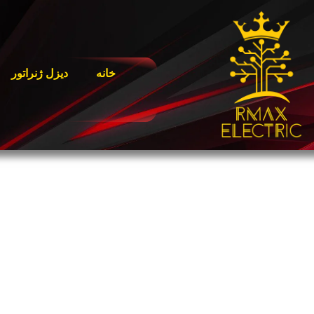
خانه
دیزل ژنراتور