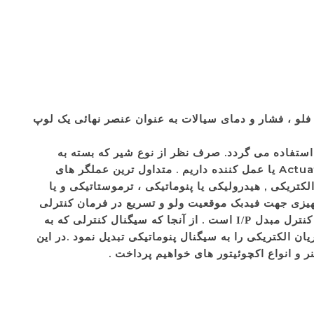
، فشار و دمای سیالات به عنوان عنصر نهائی یک لوپ
فلو
 استفاده می گردد. صرف نظر از نوع شیر که بسته به
شرایط میتواند از انواع مختلف و مکانیزمهای متفاوت استفاده کند برای داشتن یک کنترل ولو یا شیر خودکار نیاز به یک Actuator یا عمل کننده داریم . متداول ترین عملگر های
 های بادی (PNEUMATIC) یا دیافراگمی , موتوری از نوع الکتریکی , هیدرولیکی یا پنوماتیکی ، ترموستاتیکی و یا
یزی جهت فیدبک موقعیت ولو و تسریع در فرمان کنترلی
 کنترل
است . از آنجا که سیگنال کنترلی که به
مبدل I/P
تیک میتوان سیگنال جریان الکتریکی را به سیگنال پنوماتیکی تبدیل نمود .در این
 و انواع اکچوئیتور های خواهیم پرداخت .