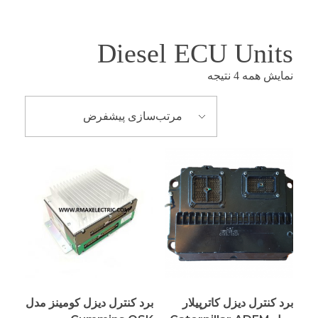
Diesel ECU Units
نمایش همه 4 نتیجه
برد کنترل دیزل کاترپیلار
برد کنترل دیزل کومینز مدل