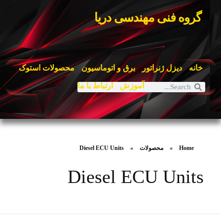
گروه فنی مهندسی دریا
خانه
دیزل ژنراتور
برق و اتوماسیون
محصولات استوک
آموزش
ارتباط با ما
Home
»
محصولات
»
Diesel ECU Units
Diesel ECU Units